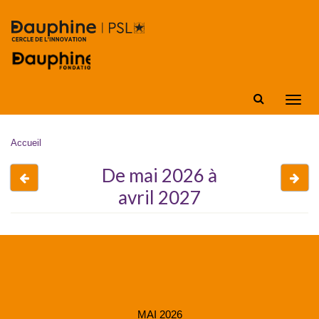
Aller au contenu principal
Affic
la
navig
Vous êtes ici
Accueil
De mai 2026 à
Avant
Apr
avril 2027
MAI 2026