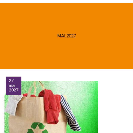
MAI 2027
27
mai
2027