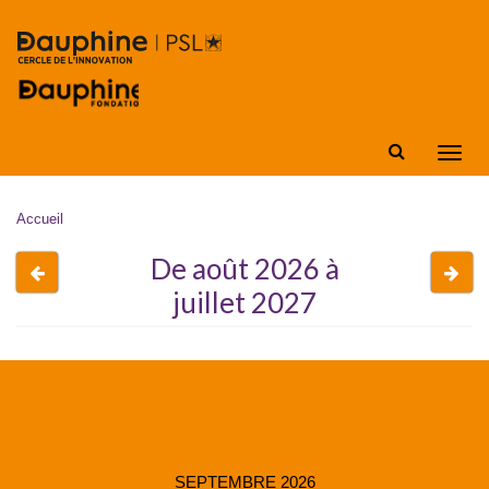
Aller au contenu principal
Affic
la
navig
Vous êtes ici
Accueil
De août 2026 à
Avant
Apr
juillet 2027
SEPTEMBRE 2026