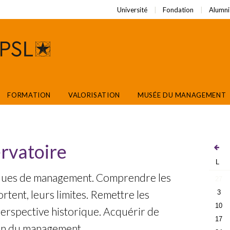
Université
Fondation
Alumni
FORMATION
VALORISATION
MUSÉE DU MANAGEMENT
ervatoire
L
iques de management. Comprendre les
27
rtent, leurs limites. Remettre les
3
10
erspective historique. Acquérir de
17
ion du management.