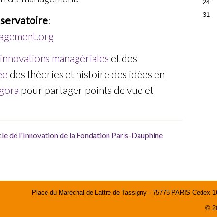
24
31
bservatoire
:
nagement.org
 innovations managériales
et des
ée
des théories et histoire des idées en
gora
pour partager points de vue et
cle de l'Innovation de la Fondation Paris-Dauphine
Place du Maréchal de Lattre de Tassigny - 75775 PARIS Cedex 16 |
© 2