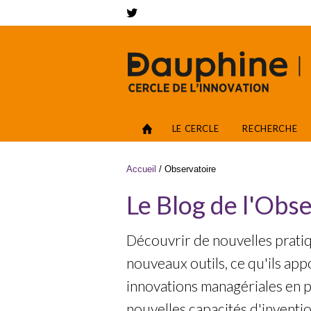
Aller au contenu principal
Networks
Accès
LE CERCLE
RECHERCHE
Vous êtes ici
Accueil
/
Observatoire
Le Blog de l'Obs
Découvrir de nouvelles prat
nouveaux outils, ce qu'ils appo
innovations managériales en p
nouvelles capacités d'invent