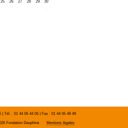
25
26
27
28
29
30
1
2
3
4
5
6
 Tél. : 01 44 05 44 05 | Fax : 01 44 05 49 49
026 Fondation Dauphine
Mentions légales