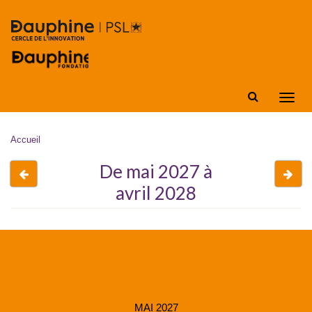
Aller au contenu principal
Affic
la
navig
Vous êtes ici
Accueil
De mai 2027 à
Avant
Apr
avril 2028
MAI 2027