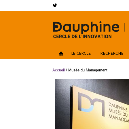
Aller au contenu principal
Networks
Accès
LE CERCLE
RECHERCHE
Vous êtes ici
Accueil
/
Musée du Management