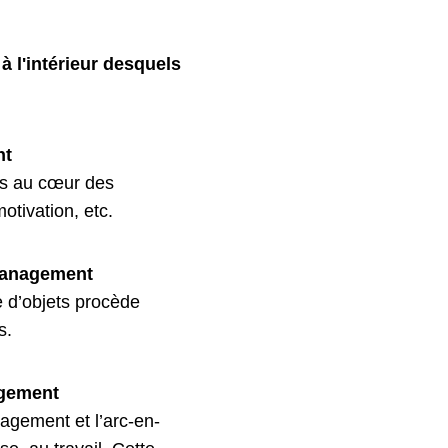
 l'intérieur desquels
nt
cts au cœur des
otivation, etc.
 management
 d’objets procède
s.
agement
agement et l’arc-en-