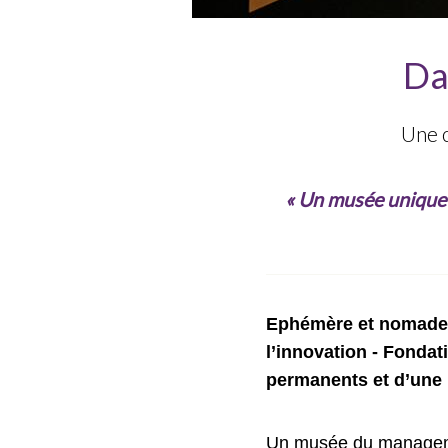
Da
Une c
« Un musée unique 
Ephémère et nomade 
l’innovation - Fonda
permanents et d’une 
Un musée du managemen