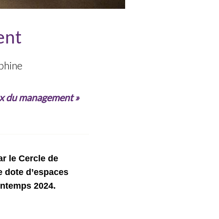
ent
uphine
eux du management »
r le Cercle de
se dote d’espaces
intemps 2024.