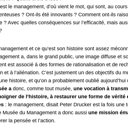
’est le management, d’où vient le mot, qui sont, au cours
venteuses ? Ont-ils été innovants ? Comment ont-ils rais
? Avec quelles conséquences sur l’efficacité, mais aussi
?
 management et ce qu’est son histoire sont assez méco
agement a, dans le grand public, une image diffuse et s
nt est associé à des formes de rationalisation et de rech
ion et à l’aliénation. C’est justement un des objectifs du
e histoire, et qu’on a probablement oublié aujourd’hui
sée a
donc, comme tout musée,
une vocation à transm
igner de l’histoire, à restaurer une forme de vérité 
es
: le management, disait Peter Drucker est la fois une 
ne Musée du Management a donc aussi
une mission éma
érer la pensée et l’action.