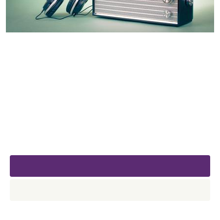
PODCASTS
(Ré)-Ecoutez nos
séminaires/conférences...
Séminaires
Conférences