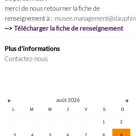
merci de nous retourner la fiche de
renseignement à :
musee.management@dauphine
-->
Télécharger la fiche de renseignement
Plus d'informations
Contactez-nous
août
2026
L
M
M
J
V
S
D
27
28
29
30
31
1
2
3
4
5
6
7
8
9