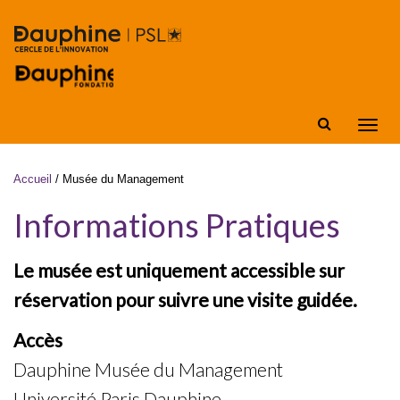
Aller au contenu principal
Affic
la
navig
Vous êtes ici
Accueil
/
Musée du Management
Informations Pratiques
Le musée est uniquement accessible sur
réservation pour suivre une
visite guidée
.
Accès
Dauphine Musée du Management
Université Paris Dauphine