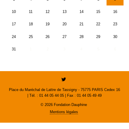
10
11
12
13
14
15
16
17
18
19
20
21
22
23
24
25
26
27
28
29
30
31
1
2
3
4
5
6
Place du Maréchal de Lattre de Tassigny - 75775 PARIS Cedex 16
| Tél. : 01 44 05 44 05 | Fax : 01 44 05 49 49
© 2026 Fondation Dauphine
Mentions légales