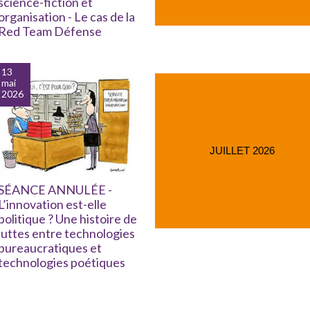
science-fiction et
organisation - Le cas de la
Red Team Défense
13
mai
2026
JUILLET 2026
SÉANCE ANNULÉE -
L’innovation est-elle
politique ? Une histoire de
luttes entre technologies
bureaucratiques et
technologies poétiques