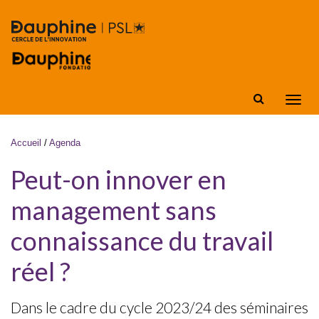
Aller au contenu principal
Affic
la
navig
Vous êtes ici
Accueil
/
Agenda
Peut-on innover en
management sans
connaissance du travail
réel ?
Dans le cadre du cycle 2023/24 des séminaires