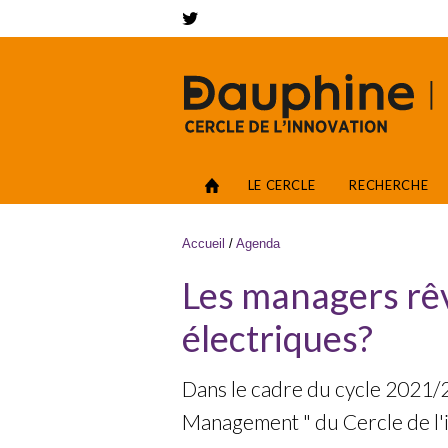
Aller au contenu principal
Networks
Accès
LE CERCLE
RECHERCHE
Vous êtes ici
Accueil
/
Agenda
Les managers rê
électriques?
Dans le cadre du cycle 2021/
Management " du Cercle de l