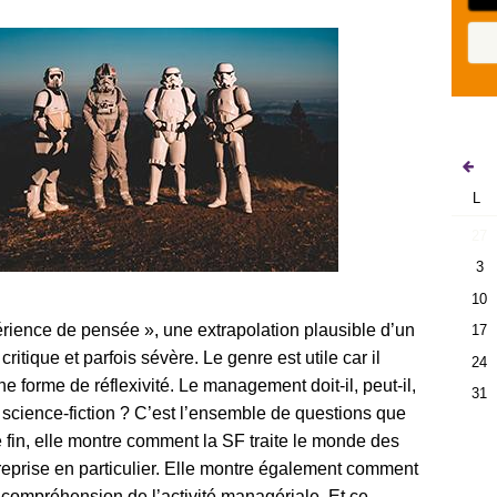
L
27
3
10
érience de pensée », une extrapolation plausible d’un
17
ritique et parfois sévère. Le genre est utile car il
24
ine forme de réflexivité. Le management doit-il, peut-il,
31
e science-fiction ? C’est l’ensemble de questions que
e fin, elle montre comment la SF traite le monde des
reprise en particulier. Elle montre également comment
e compréhension de l’activité managériale. Et ce