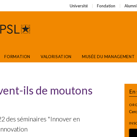
Université
Fondation
Alumni
FORMATION
VALORISATION
MUSÉE DU MANAGEMENT
vent-ils de moutons
En 
ORG
Cerc
22 des séminaires "Innover en
INS
'innovation