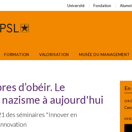
Université
Fondation
Alumni
FORMATION
VALORISATION
MUSÉE DU MANAGEMENT
es d’obéir. Le
En 
nazisme à aujourd'hui
ORG
Cerc
21 des séminaires "Innover en
INS
'innovation