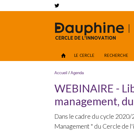
Aller au contenu principal
Networks
Accès
LE CERCLE
RECHERCHE
Vous êtes ici
Accueil
/
Agenda
WEBINAIRE - Libr
management, du 
Dans le cadre du cycle 2020/
Management " du Cercle de l