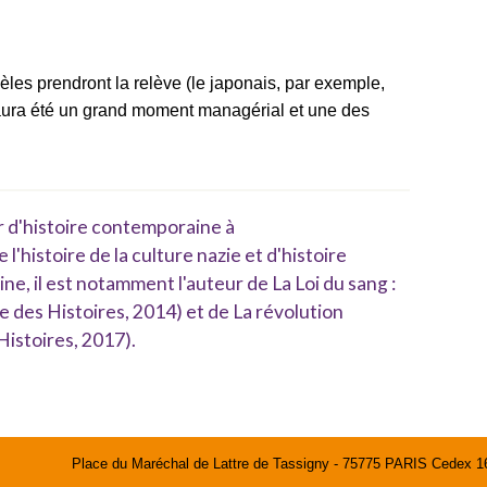
les prendront la relève (le japonais, par exemple,
 aura été un grand moment managérial et une des
 d'histoire contemporaine à
l'histoire de la culture nazie et d'histoire
ne, il est notamment l'auteur de La Loi du sang :
e des Histoires, 2014) et de La révolution
Histoires, 2017).
Place du Maréchal de Lattre de Tassigny - 75775 PARIS Cedex 16 |