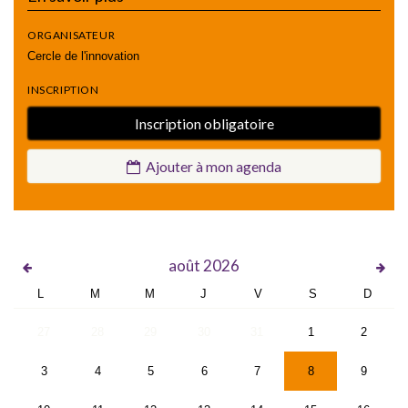
ORGANISATEUR
Cercle de l'innovation
INSCRIPTION
Inscription obligatoire
Ajouter à mon agenda
août
2026
L
M
M
J
V
S
D
27
28
29
30
31
1
2
3
4
5
6
7
8
9