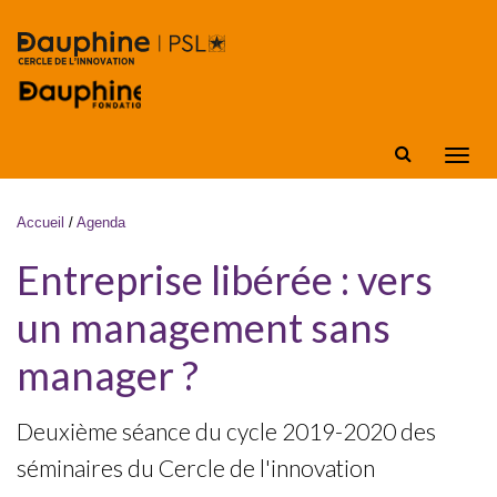
Aller au contenu principal
Affic
la
navig
Vous êtes ici
Accueil
/
Agenda
Entreprise libérée : vers
un management sans
manager ?
Deuxième séance du cycle 2019-2020 des
séminaires du Cercle de l'innovation