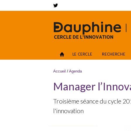
Aller au contenu principal
Networks
Accès
LE CERCLE
RECHERCHE
Vous êtes ici
Accueil
/
Agenda
Manager l’Innova
Troisième séance du cycle 20
l'innovation