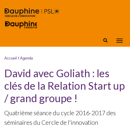
Aller au contenu principal
Affic
la
navig
Vous êtes ici
Accueil
/
Agenda
David avec Goliath : les
clés de la Relation Start up
/ grand groupe !
Quatrième séance du cycle 2016-2017 des
séminaires du Cercle de l'innovation