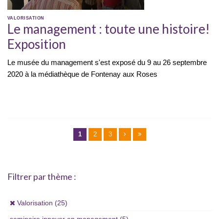
VALORISATION
Le management : toute une histoire!
Exposition
Le musée du management s'est exposé du 9 au 26 septembre
2020 à la médiathèque de Fontenay aux Roses
Pages
1
2
3
Filtrer par thème :
(x)
Valorisation (25)
seminaire innover en management
(5)