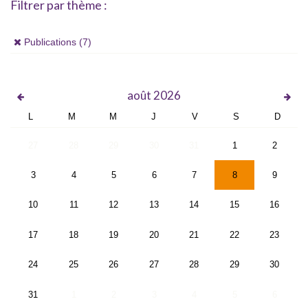
Filtrer par thème :
(x)
Publications (7)
août
2026
L
M
M
J
V
S
D
27
28
29
30
31
1
2
3
4
5
6
7
8
9
10
11
12
13
14
15
16
17
18
19
20
21
22
23
24
25
26
27
28
29
30
31
1
2
3
4
5
6