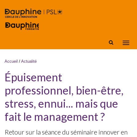
Aller au contenu principal
Affic
la
navig
Vous êtes ici
Accueil
/
Actualité
Épuisement
professionnel, bien-être,
stress, ennui... mais que
fait le management ?
Retour sur la séance du séminaire innover en