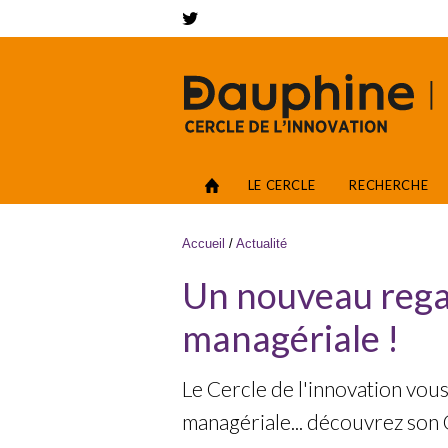
Aller au contenu principal
Networks
Accès
LE CERCLE
RECHERCHE
Vous êtes ici
Accueil
/
Actualité
Un nouveau regar
managériale !
Le Cercle de l'innovation vou
managériale... découvrez son