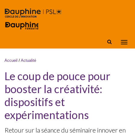
Aller au contenu principal
Affic
la
navig
Vous êtes ici
Accueil
/
Actualité
Le coup de pouce pour
booster la créativité:
dispositifs et
expérimentations
Retour sur la séance du séminaire innover en