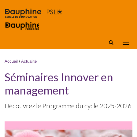
Aller au contenu principal
Affic
la
navig
Vous êtes ici
Accueil
/
Actualité
Séminaires Innover en
management
Découvrez le Programme du cycle 2025-2026